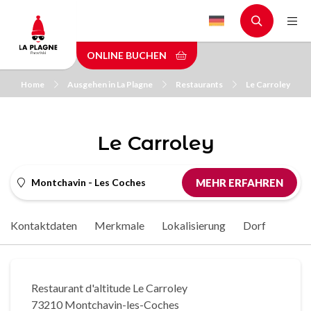
Skip
to
main
ONLINE BUCHEN
content
Home
Ausgehen in La Plagne
Restaurants
Le Carroley
Le Carroley
Montchavin - Les Coches
MEHR ERFAHREN
Kontaktdaten
Merkmale
Lokalisierung
Dorf
Restaurant d'altitude Le Carroley
73210 Montchavin-les-Coches