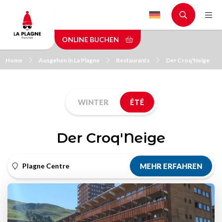
Skip
to
main
ONLINE BUCHEN
content
Home
Ausgehen in La Plagne
Restaurants
Der Croq'Neige
WINTER
ÉTÉ
Der Croq'Neige
Plagne Centre
MEHR ERFAHREN