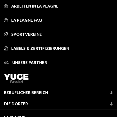
ARBEITEN IN LA PLAGNE
LA PLAGNE FAQ
SPORTVEREINE
LABELS & ZERTIFIZIERUNGEN
UNSERE PARTNER
BERUFLICHER BEREICH
Mitglied des Fremdenverkehrsamtes werden
DIE DÖRFER
Klassifizierung von Möbeln
La Plagne Vallée
Kurtaxe