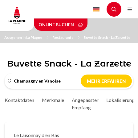
Skip
to
main
ONLINE BUCHEN
content
Ausgehen in La Plagne
Restaurants
Buvette Snack - La Zarzette
Buvette Snack - La Zarzette
Champagny en Vanoise
MEHR ERFAHREN
Kontaktdaten
Merkmale
Angepasster
Lokalisierung
Empfang
Le Laisonnay d'en Bas