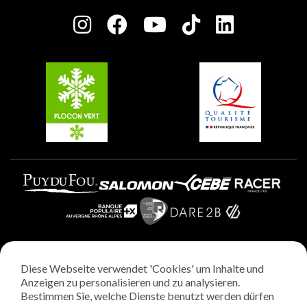
Presseraum
Plagne Centre
Charta der Engagierten Akteure
Plagne Soleil
Gruppen und Seminare
Belle Plagne
Plagne Villages
Plagne Aime 2000
Diese Webseite verwendet 'Cookies' um Inhalte und
Rechtliche Hinweise
Anzeigen zu personalisieren und zu analysieren.
Datenschutzrichtlinie
Bestimmen Sie, welche Dienste benutzt werden dürfen