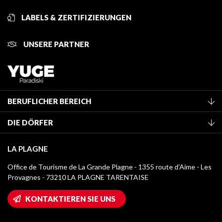
LABELS & ZERTIFIZIERUNGEN
UNSERE PARTNER
BERUFLICHER BEREICH
Mitglied des Fremdenverkehrsamtes werden
DIE DÖRFER
Klassifizierung von Möbeln
La Plagne Vallée
Kurtaxe
LA PLAGNE
Montchavin - Les Coches
Mediathek
Office de Tourisme de La Grande Plagne - 1355 route d’Aime - Les
Champagny-en-Vanoise
Provagnes - 73210 LA PLAGNE TARENTAISE
Logos La Plagne
Montalbert
Wifi-Zugang
KONTAKTIEREN SIE UNS
Plagne 1800
Haus der Eigentümer
Plagne Bellecôte