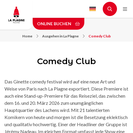
Skip
to
main
ONLINE BUCHEN
content
Home
Ausgehen in La Plagne
Comedy Club
Comedy Club
Das Ginette comedy festival wird auf eine neue Art und
Weise von Paris nach La Plagne exportiert. Diese Premiere ist
auch eine Stand-up-Premiere für das Reiseziel, das zwischen
dem 16. und 20. März 2026 zum unumgänglichen
Hauptquartier des Lachens wird. Mit 21 talentierten
Komikern von heute und morgen ist die Besetzung eklektisch
und qualitativ hochwertig. Einer der Headliner der Gruppe ist
Jérémy Nadeau. Im gleichen Format umfasst jede Show eine