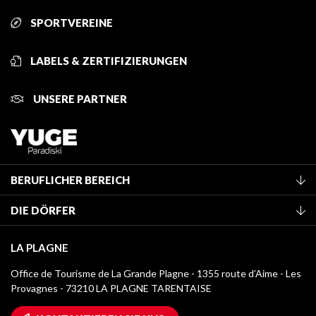
SPORTVEREINE
LABELS & ZERTIFIZIERUNGEN
UNSERE PARTNER
BERUFLICHER BEREICH
Mitglied des Fremdenverkehrsamtes werden
DIE DÖRFER
Klassifizierung von Möbeln
La Plagne Vallée
Kurtaxe
LA PLAGNE
Montchavin - Les Coches
Mediathek
Office de Tourisme de La Grande Plagne - 1355 route d’Aime - Les
Champagny-en-Vanoise
Provagnes - 73210 LA PLAGNE TARENTAISE
Logos La Plagne
Montalbert
Wifi-Zugang