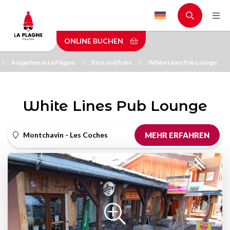
Skip
to
main
ONLINE BUCHEN
content
Ausgehen in La Plagne
Bars und Pubs
White Lines Pub Lounge
White Lines Pub Lounge
Montchavin - Les Coches
MEHR ERFAHREN