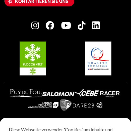
KONTAKTIEREN SIE UNS
Plagne 1800
Haus der Eigentümer
Plagne Bellecôte
Presseraum
Plagne Centre
Charta der Engagierten Akteure
Plagne Soleil
Gruppen und Seminare
Belle Plagne
Plagne Villages
Plagne Aime 2000
Diese Webseite verwendet 'Cookies' um Inhalte und