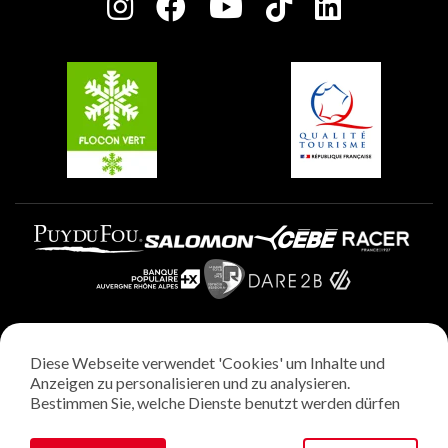
Charta der Engagierten Akteure
Plagne Soleil
Gruppen und Seminare
Belle Plagne
Plagne Villages
Plagne Aime 2000
Diese Webseite verwendet 'Cookies' um Inhalte und
Rechtliche Hinweise
Anzeigen zu personalisieren und zu analysieren.
Datenschutzrichtlinie
Bestimmen Sie, welche Dienste benutzt werden dürfen
Regie: StudioJuillet
Verwaltung von Cookies