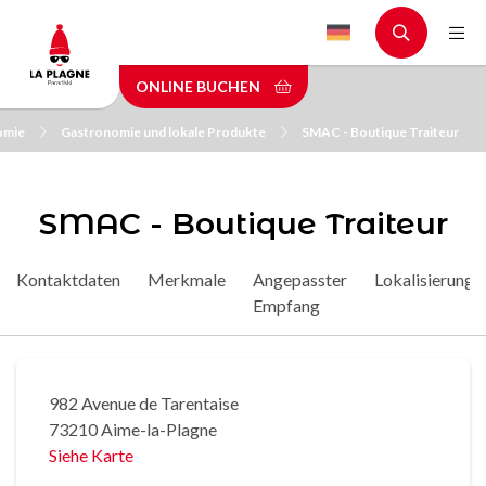
Skip
to
main
ONLINE BUCHEN
content
omie
Gastronomie und lokale Produkte
SMAC - Boutique Traiteur
SMAC - Boutique Traiteur
Kontaktdaten
Merkmale
Angepasster
Lokalisierung
Empfang
982 Avenue de Tarentaise
73210 Aime-la-Plagne
Siehe Karte