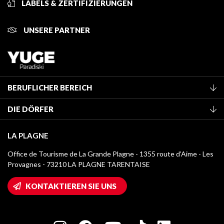
LABELS & ZERTIFIZIERUNGEN
UNSERE PARTNER
BERUFLICHER BEREICH
Mitglied des Fremdenverkehrsamtes werden
DIE DÖRFER
Klassifizierung von Möbeln
La Plagne Vallée
Kurtaxe
LA PLAGNE
Champagny-en-Vanoise
Mediathek
Office de Tourisme de La Grande Plagne - 1355 route d’Aime - Les
Montchavin - Les Coches
Provagnes - 73210 LA PLAGNE TARENTAISE
Logos La Plagne
Montalbert
Wifi-Zugang
KONTAKTIEREN SIE UNS
Plagne 1800
Haus der Eigentümer
Plagne Bellecôte
Presseraum
Plagne Centre