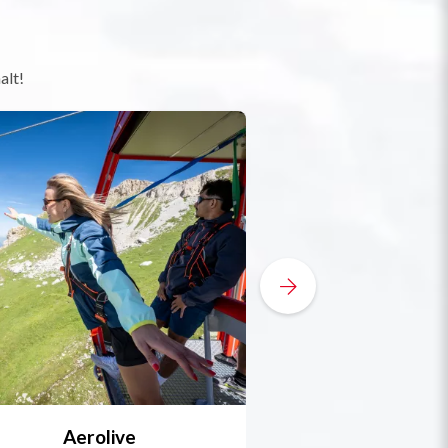
alt!
Aerolive
Bobsleigh, Skele