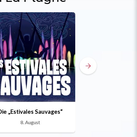
Die „Estivales Sauvages“
La Plagne Trai
8. August
27. Juli bis 14