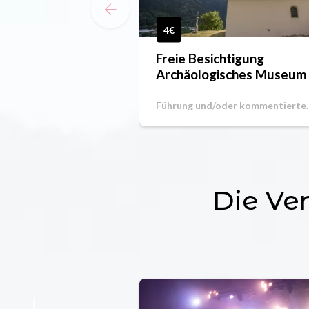
4€
Freie Besichtigung
Archäologisches Museum 
Aime
Führung und/oder kommentierte
Führung
Die Ve