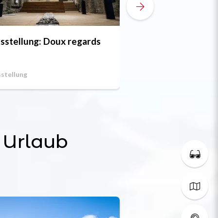
Kostenlos
sstellung: Doux regards
Fahrradreparatu
Das 08/08/2026
stellung
Demonstration
 Urlaub