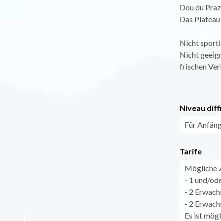
Dou du Praz
Das Plateau 
Nicht sportl
Nicht geeig
frischen Ver
Niveau diff
Für Anfäng
Tarife
Mögliche
- 1 und/od
- 2 Erwach
- 2 Erwach
Es ist mög