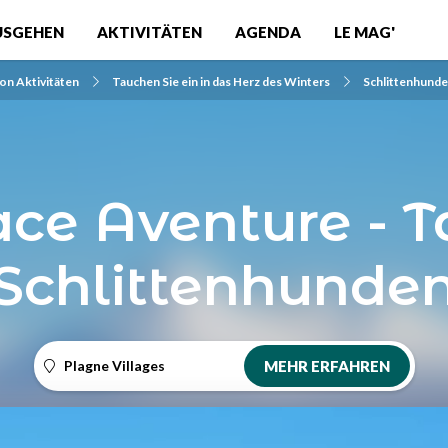
USGEHEN
AKTIVITÄTEN
AGENDA
LE MAG'
von Aktivitäten
Tauchen Sie ein in das Herz des Winters
Schlittenhunde
ace Aventure - T
Schlittenhunde
Plagne Villages
MEHR ERFAHREN