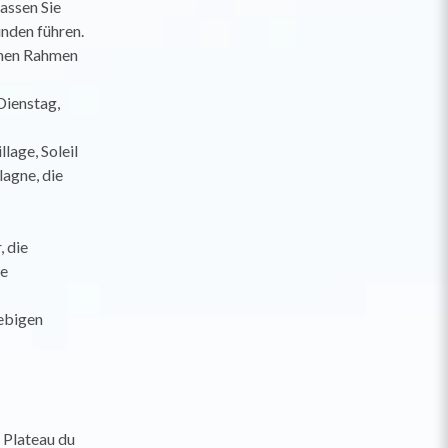
assen Sie
nden führen.
schen Rahmen
Dienstag,
lage, Soleil
lagne, die
, die
ie
iebigen
 Plateau du