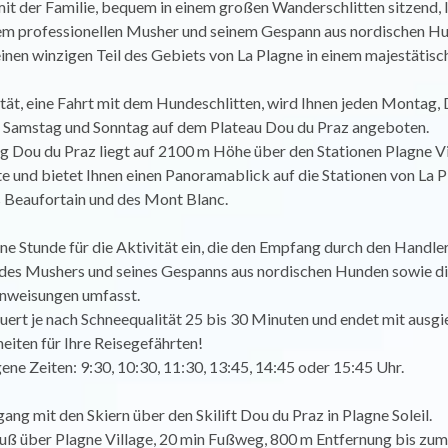
mit der Familie, bequem in einem großen Wanderschlitten sitzend, l
nem professionellen Musher und seinem Gespann aus nordischen Hu
inen winzigen Teil des Gebiets von La Plagne in einem majestäti
tät, eine Fahrt mit dem Hundeschlitten, wird Ihnen jeden Montag, 
 Samstag und Sonntag auf dem Plateau Dou du Praz angeboten.
Dou du Praz liegt auf 2100 m Höhe über den Stationen Plagne Vil
e und bietet Ihnen einen Panoramablick auf die Stationen von La P
 Beaufortain und des Mont Blanc.
ine Stunde für die Aktivität ein, die den Empfang durch den Handler
 des Mushers und seines Gespanns aus nordischen Hunden sowie d
anweisungen umfasst.
uert je nach Schneequalität 25 bis 30 Minuten und endet mit ausg
heiten für Ihre Reisegefährten!
ne Zeiten: 9:30, 10:30, 11:30, 13:45, 14:45 oder 15:45 Uhr.
ang mit den Skiern über den Skilift Dou du Praz in Plagne Soleil.
uß über Plagne Village, 20 min Fußweg, 800 m Entfernung bis zum