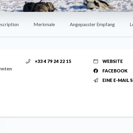
scription
Merkmale
Angepasster Empfang
L
+33 4 79 24 22 15
WEBSITE
annten
FACEBOOK
EINE E-MAIL 