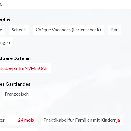
.
odus
e
Scheck
Chèque Vacances (Ferienscheck)
Bar
ungen
dbare Dateien
youtu.be/pSBmN9Mm0Ak
es Gastlandes
Französisch
ter
24 mois
Praktikabel für Familien mit Kindern
ja