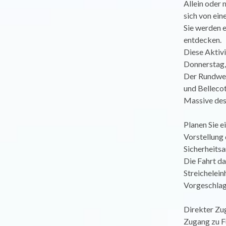
Allein oder 
sich von ei
Sie werden e
entdecken.
Diese Aktivi
Donnerstag,
Der Rundweg 
und Bellecot
Massive des
Planen Sie e
Vorstellung
Sicherheits
Die Fahrt da
Streichelein
Vorgeschlage
Direkter Zug
Zugang zu F