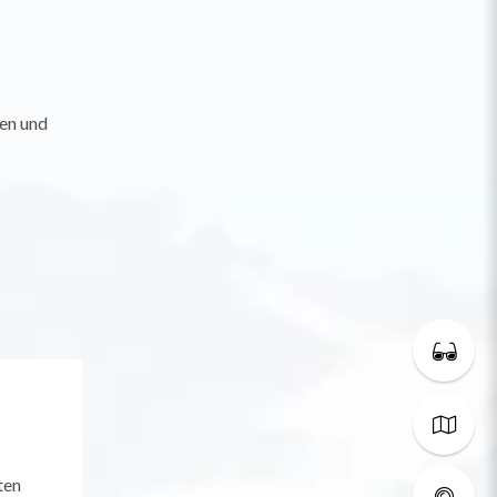
en und
ten