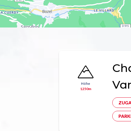
Ch
Va
Höhe
1250m
ZUGA
PARK