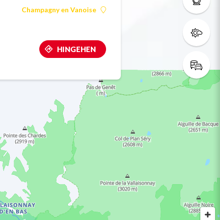
Champagny en Vanoise
HINGEHEN