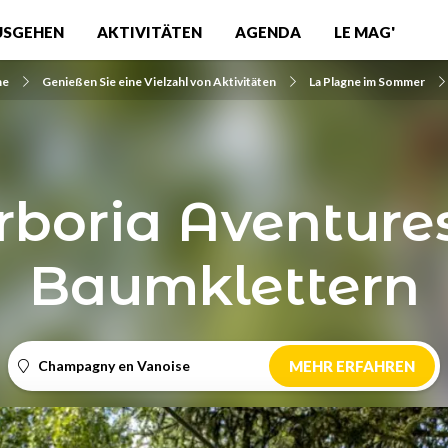
USGEHEN
AKTIVITÄTEN
AGENDA
LE MAG'
me
Genießen Sie eine Vielzahl von Aktivitäten
La Plagne im Sommer
rboria Aventures
Baumklettern
Champagny en Vanoise
MEHR ERFAHREN