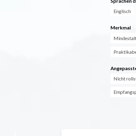
Sprachen d
Englisch
Merkmal
Mindestal
Praktikabe
Angepasste
Nicht roll
Empfangspe