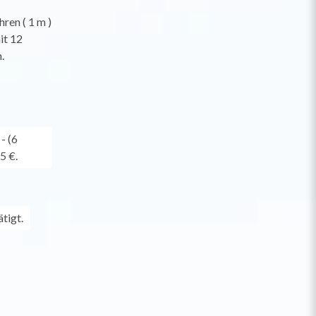
ren ( 1 m )
it 12
.
- (6
5 €.
tigt.