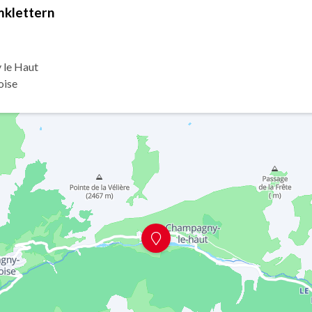
mklettern
 le Haut
oise