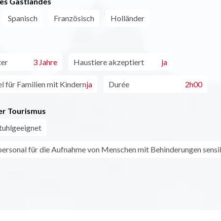
es Gastlandes
Spanisch
Französisch
Holländer
ter
3 Jahre
Haustiere akzeptiert
ja
l für Familien mit Kindern
ja
Durée
2h00
r Tourismus
stuhlgeeignet
rsonal für die Aufnahme von Menschen mit Behinderungen sensibi